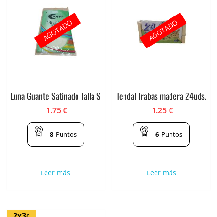
AGOTADO
AGOTADO
Luna Guante Satinado Talla S
Tendal Trabas madera 24uds.
1.75
€
1.25
€
8
Puntos
6
Puntos
Leer más
Leer más
2x3
€