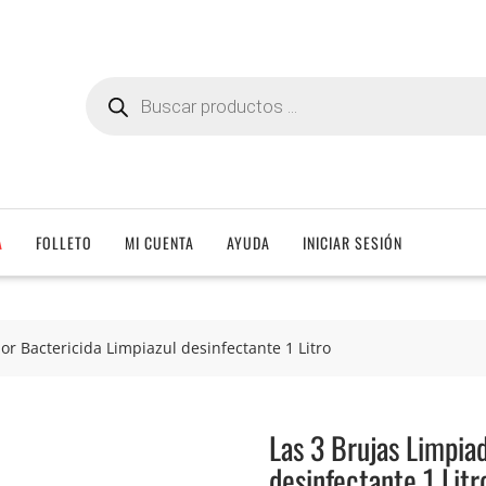
Búsqueda
de
productos
A
FOLLETO
MI CUENTA
AYUDA
INICIAR SESIÓN
or Bactericida Limpiazul desinfectante 1 Litro
Las 3 Brujas Limpia
desinfectante 1 Litr