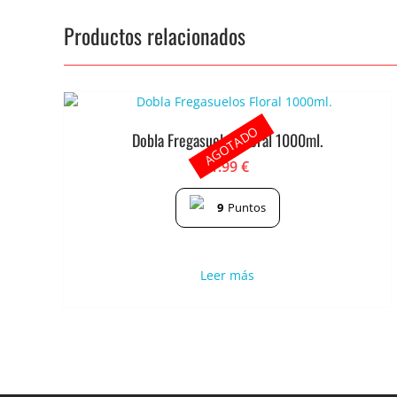
Productos relacionados
AGOTADO
Dobla Fregasuelos Floral 1000ml.
1.99
€
9
Puntos
Leer más