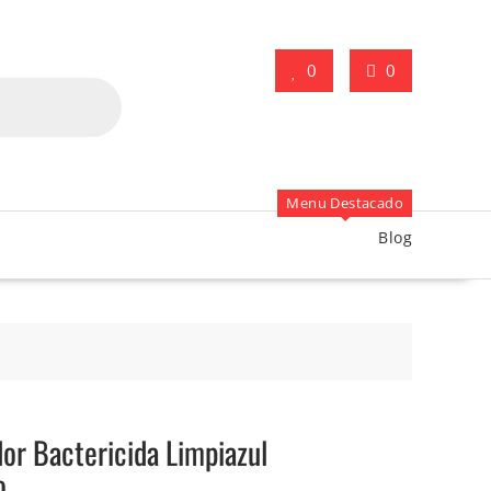
0
0
Menu Destacado
Blog
dor Bactericida Limpiazul
o