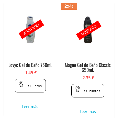
2x4
€
AGOTADO
AGOTADO
Lovyc Gel de Baño 750ml.
Magno Gel de Baño Classic
650ml.
1.45
€
2.35
€
7
Puntos
11
Puntos
Leer más
Leer más