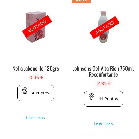
AGOTADO
AGOTADO
Nelia Jaboncillo 120grs
Johnsons Gel Vita-Rich 750ml.
Reconfortante
0.95
€
2.35
€
4
Puntos
11
Puntos
Leer más
Leer más