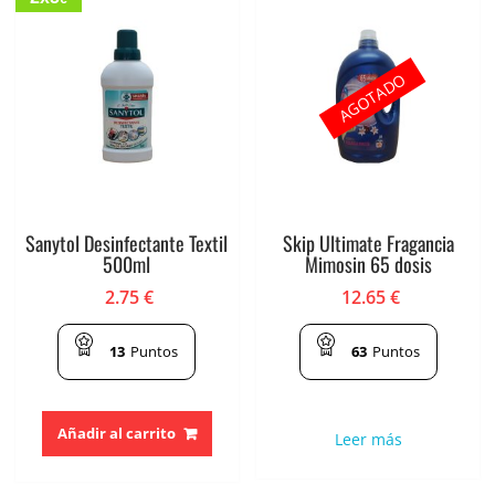
AGOTADO
Sanytol Desinfectante Textil
Skip Ultimate Fragancia
500ml
Mimosin 65 dosis
2.75
€
12.65
€
13
Puntos
63
Puntos
Añadir al carrito
Leer más