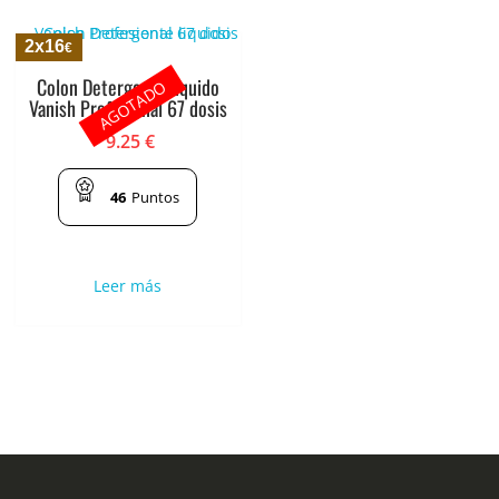
2x16
€
Colon Detergente liquido
AGOTADO
Vanish Profesional 67 dosis
9.25
€
46
Puntos
Leer más