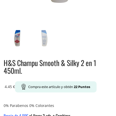
H&S Champu Smooth & Silky 2 en 1
450ml.
4.45
€
Compra este artículo y obtén
22
Puntos
0% Parabenos 0% Colorantes
Precio de 4.00€
al llevar 2 uds. o Combinar