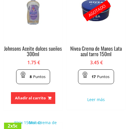
AGOTADO
Johnsons Aceite dulces sueños
Nivea Crema de Manos Lata
300ml
azul tarro 150ml
1.75
€
3.45
€
8
Puntos
17
Puntos
Añadir al carrito
Leer más
2x5
€