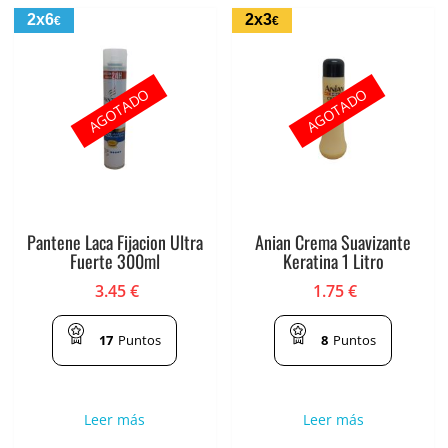
2x6
2x3
€
€
AGOTADO
AGOTADO
Pantene Laca Fijacion Ultra
Anian Crema Suavizante
Fuerte 300ml
Keratina 1 Litro
3.45
€
1.75
€
17
Puntos
8
Puntos
Leer más
Leer más