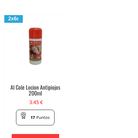
2x6
€
Al Cole Locion Antipiojos
200ml
3.45
€
17
Puntos