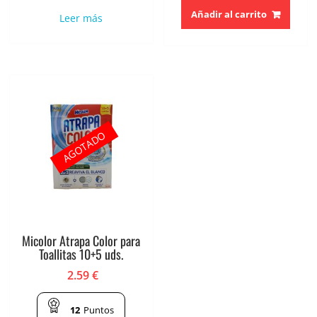
Añadir al carrito
Leer más
AGOTADO
Micolor Atrapa Color para
Toallitas 10+5 uds.
2.59
€
12
Puntos