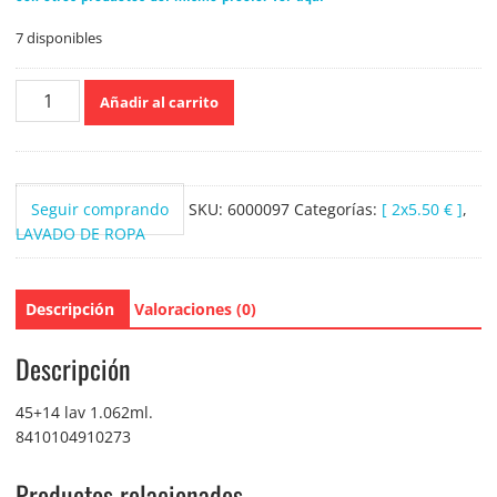
7 disponibles
Flor
Añadir al carrito
Twist
Melocotón
y
Cítricos
Seguir comprando
SKU:
6000097
Categorías:
[ 2x5.50 € ]
,
59
LAVADO DE ROPA
lavados
Concentrado
cantidad
Descripción
Valoraciones (0)
Descripción
45+14 lav 1.062ml.
8410104910273
Productos relacionados