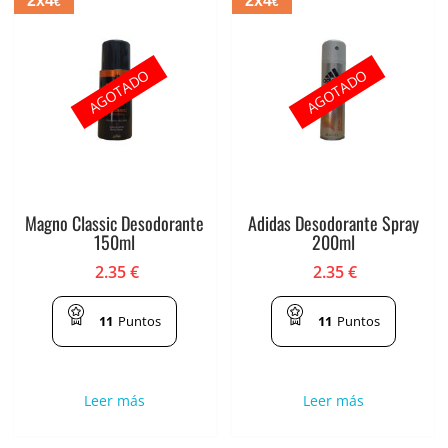
2x4
2x4
€
€
AGOTADO
AGOTADO
Magno Classic Desodorante
Adidas Desodorante Spray
150ml
200ml
2.35
€
2.35
€
11
Puntos
11
Puntos
Leer más
Leer más