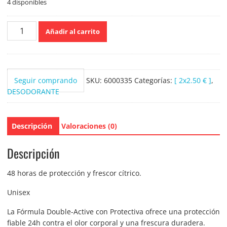
4 disponibles
Fa
Añadir al carrito
Desodorante
Roll
on
Caribe
Seguir comprando
SKU:
6000335
Categorías:
[ 2x2.50 € ]
,
50ml.
DESODORANTE
cantidad
Descripción
Valoraciones (0)
Descripción
48 horas de protección y frescor cítrico.
Unisex
La Fórmula Double-Active con Protectiva ofrece una protección
fiable 24h contra el olor corporal y una frescura duradera.