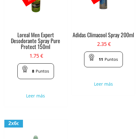
Loreal Men Expert
Adidas Climacool Spray 200ml
Desodorante Spray Pure
2.35
€
Protect 150ml
1.75
€
11
Puntos
8
Puntos
Leer más
Leer más
2x6
€