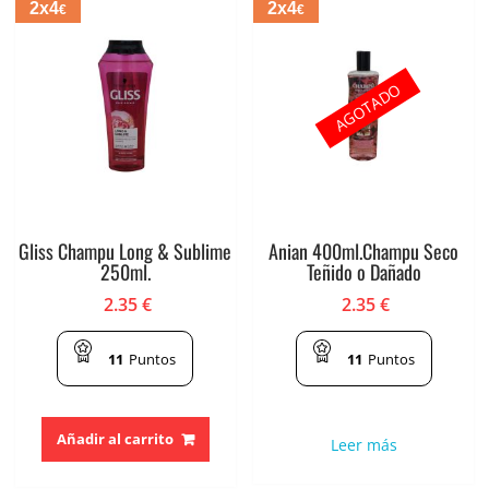
2x4
2x4
€
€
AGOTADO
Gliss Champu Long & Sublime
Anian 400ml.Champu Seco
250ml.
Teñido o Dañado
2.35
€
2.35
€
11
Puntos
11
Puntos
Añadir al carrito
Leer más