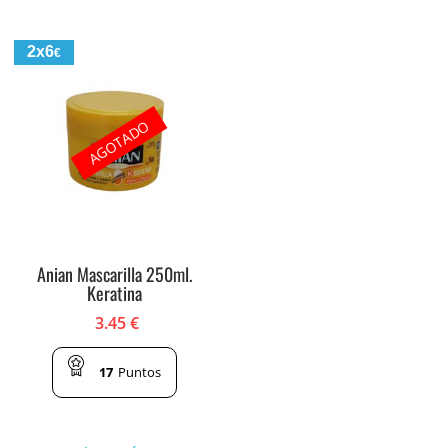
2x6
€
AGOTADO
Anian Mascarilla 250ml.
Keratina
3.45
€
17
Puntos