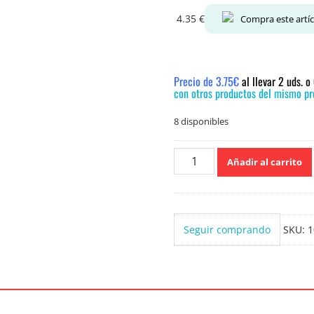
4.35
€
Compra este artí
Precio de 3.75€
al llevar 2 uds. 
con otros productos del mismo pre
8 disponibles
Donaire
Añadir al carrito
Ambientador
Gota
a
Gota
Seguir comprando
SKU:
1
Cosmético
cantidad