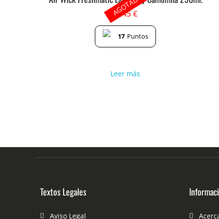
AGOTADO
3.45
€
17
Puntos
Leer más
Textos Legales
Informac
Aviso Legal
Acerc