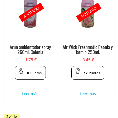
AGOTADO
AGOTADO
Arun ambientador spray
Air Wick Freshmatic Peonia y
260ml. Colonia
Jazmin 250ml.
1.75
€
3.45
€
8
Puntos
17
Puntos
Leer más
Leer más
2x11
€