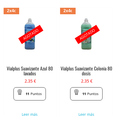
2x4
2x4
€
€
AGOTADO
AGOTADO
Vialplus Suavizante Azul 80
Vialplus Suavizante Colonia 80
lavados
dosis
2.35
€
2.35
€
11
Puntos
11
Puntos
Leer más
Leer más