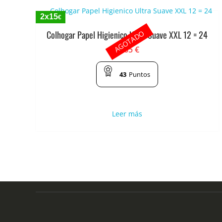
2x15
€
AGOTADO
Colhogar Papel Higienico Ultra Suave XXL 12 = 24
8.65
€
43
Puntos
Leer más