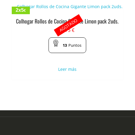
2x5
€
AGOTADO
Colhogar Rollos de Cocina Gigante Limon pack 2uds.
2.75
€
13
Puntos
Leer más