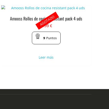
AGOTADO
Amooss Rollos de cocina resistant pack 4 uds
1.99
€
9
Puntos
Leer más