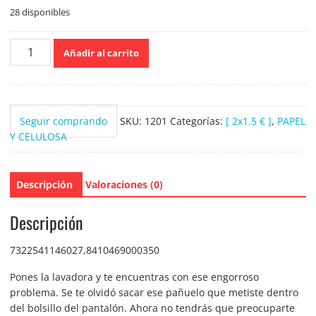
28 disponibles
Colhogar
Añadir al carrito
Pañuelos
Suavísimo
Compact
6
Seguir comprando
SKU:
1201
Categorías:
[ 2x1.5 € ]
,
PAPEL
paquetes
Y CELULOSA
cantidad
Descripción
Valoraciones (0)
Descripción
7322541146027,8410469000350
Pones la lavadora y te encuentras con ese engorroso
problema. Se te olvidó sacar ese pañuelo que metiste dentro
del bolsillo del pantalón. Ahora no tendrás que preocuparte