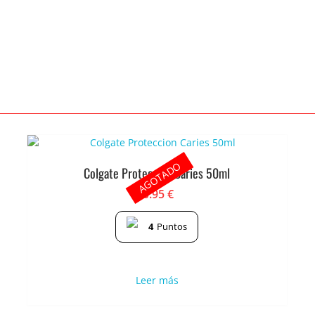
AGOTADO
Colgate Proteccion Caries 50ml
0.95
€
4
Puntos
Leer más