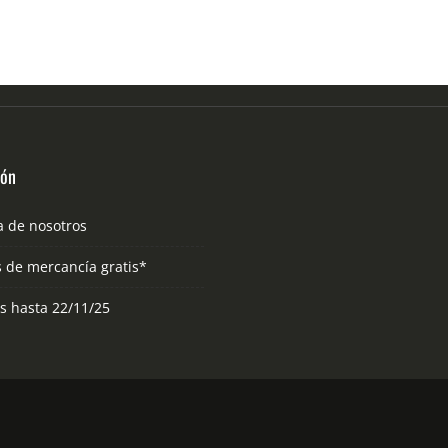
ión
a de nosotros
s de mercancía gratis*
as hasta 22/11/25