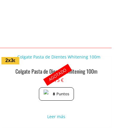
2x3
€
AGOTADO
Colgate Pasta de Dientes Whitening 100m
1.75
€
8
Puntos
Leer más