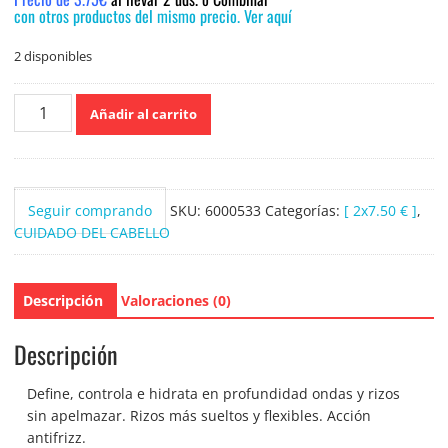
con otros productos del mismo precio. Ver aquí
2 disponibles
Babaria
Añadir al carrito
Mascarilla
Intensiva
Define
e
Seguir comprando
SKU:
6000533
Categorías:
[ 2x7.50 € ]
,
hidrata
CUIDADO DEL CABELLO
en
profundidad
400ml.
Descripción
Valoraciones (0)
cantidad
Descripción
Define, controla e hidrata en profundidad ondas y rizos
sin apelmazar. Rizos más sueltos y flexibles. Acción
antifrizz.