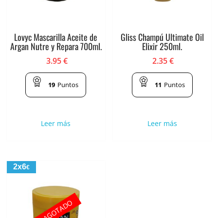
Lovyc Mascarilla Aceite de
Gliss Champú Ultimate Oil
Argan Nutre y Repara 700ml.
Elixir 250ml.
3.95
€
2.35
€
19
Puntos
11
Puntos
Leer más
Leer más
2x6
€
AGOTADO