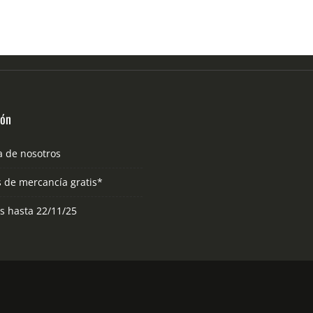
ión
a de nosotros
s de mercancía gratis*
as hasta 22/11/25