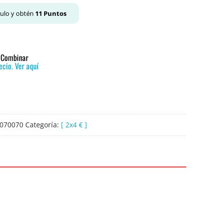
culo y obtén
11
Puntos
o Combinar
cio. Ver aquí
070070
Categoría:
[ 2x4 € ]