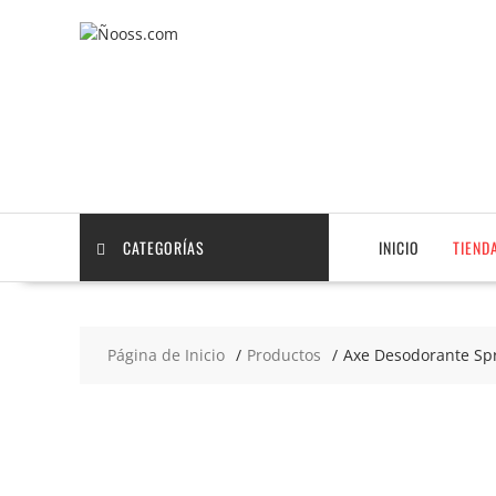
Saltar
contenido
CATEGORÍAS
INICIO
TIEND
Página de Inicio
Productos
Axe Desodorante Spr
2x4
€