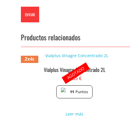
Productos relacionados
2x4
€
AGOTADO
Vialplus Vinagre Concentrado 2L
2.35
€
11
Puntos
Leer más