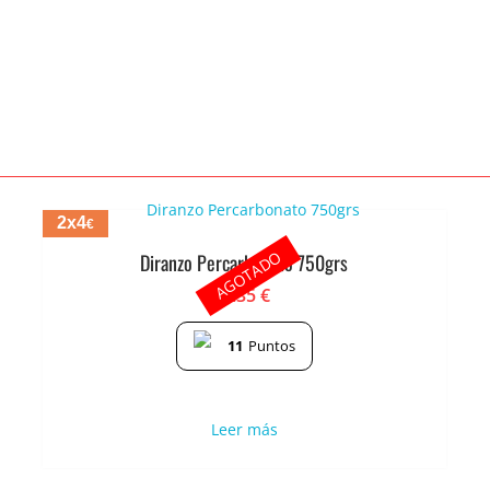
2x4
€
AGOTADO
Diranzo Percarbonato 750grs
2.35
€
11
Puntos
Leer más