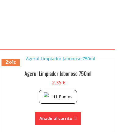
2x4
€
Agerul Limpiador Jabonoso 750ml
2.35
€
11
Puntos
Añadir al carrito