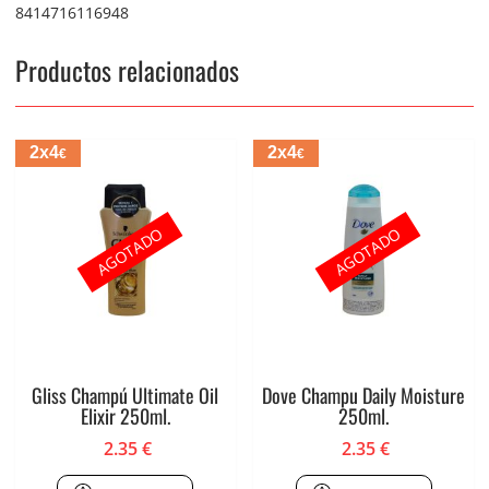
8414716116948
Productos relacionados
2x4
2x4
€
€
AGOTADO
AGOTADO
Gliss Champú Ultimate Oil
Dove Champu Daily Moisture
Elixir 250ml.
250ml.
2.35
€
2.35
€