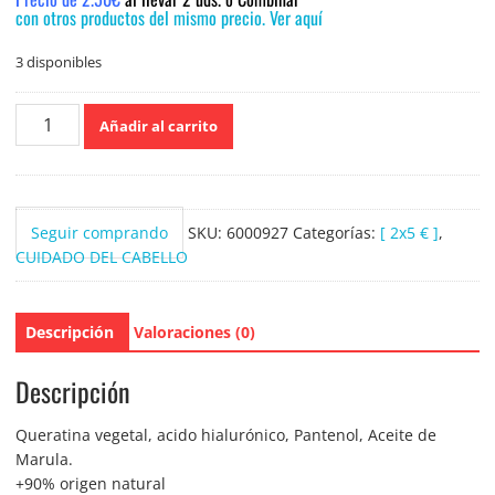
con otros productos del mismo precio. Ver aquí
3 disponibles
Anian
Añadir al carrito
Champú
liso
&
Suave
Seguir comprando
SKU:
6000927
Categorías:
[ 2x5 € ]
,
cabello
CUIDADO DEL CABELLO
disciplinado
y
encrespado
Descripción
Valoraciones (0)
400ml.
cantidad
Descripción
Queratina vegetal, acido hialurónico, Pantenol, Aceite de
Marula.
+90% origen natural