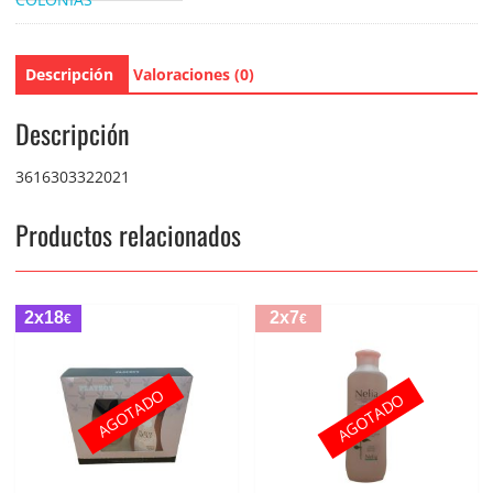
Descripción
Valoraciones (0)
Descripción
3616303322021
Productos relacionados
2x18
2x7
€
€
AGOTADO
AGOTADO