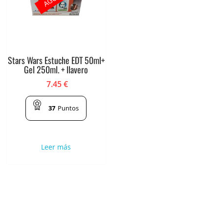
Stars Wars Estuche EDT 50ml+
Gel 250ml. + llavero
7.45
€
37
Puntos
Leer más