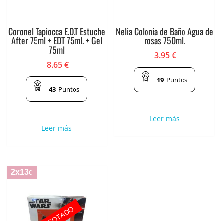
Coronel Tapiocca E.D.T Estuche
Nelia Colonia de Baño Agua de
After 75ml + EDT 75ml. + Gel
rosas 750ml.
75ml
3.95
€
8.65
€
19
Puntos
43
Puntos
Leer más
Leer más
2x13
€
AGOTADO