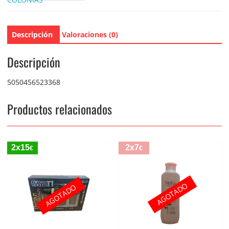
Descripción
Valoraciones (0)
Descripción
5050456523368
Productos relacionados
2x15
2x7
€
€
AGOTADO
AGOTADO