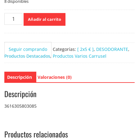
8 disponibles
Adidas
Añadir al carrito
desodorante
spray
ice
dive
Seguir comprando
Categorías:
[ 2x5 € ]
,
DESODORANTE
,
150ml
Productos Destacados
,
Productos Varios Carrusel
cantidad
Descripción
Valoraciones (0)
Descripción
3616305803085
Productos relacionados