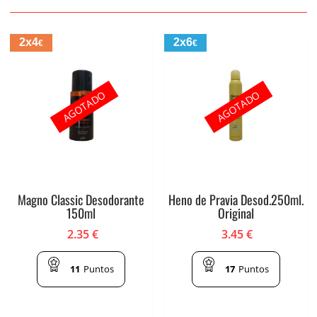
2x4
2x6
€
€
AGOTADO
AGOTADO
Magno Classic Desodorante
Heno de Pravia Desod.250ml.
150ml
Original
2.35
€
3.45
€
11
Puntos
17
Puntos