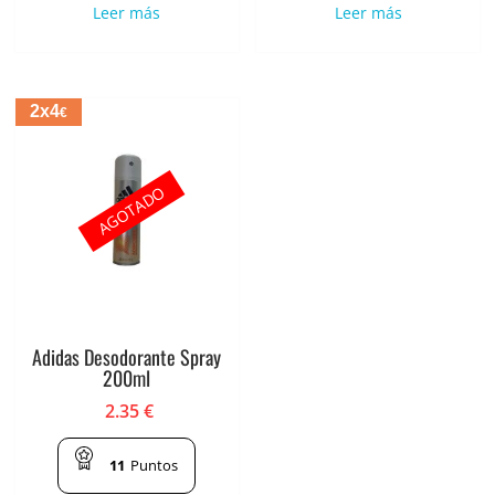
Leer más
Leer más
2x4
€
AGOTADO
Adidas Desodorante Spray
200ml
2.35
€
11
Puntos