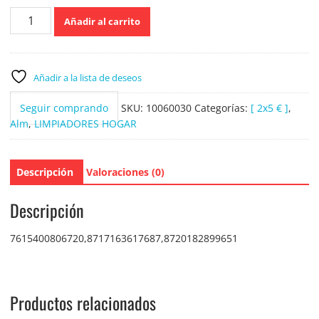
Cif
Añadir al carrito
Cream
Limón
750ml
cantidad
Añadir a la lista de deseos
Seguir comprando
SKU:
10060030
Categorías:
[ 2x5 € ]
,
Alm
,
LIMPIADORES HOGAR
Descripción
Valoraciones (0)
Descripción
7615400806720,8717163617687,8720182899651
Productos relacionados