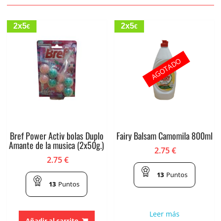
2x5
2x5
€
€
AGOTADO
Bref Power Activ bolas Duplo
Fairy Balsam Camomila 800ml
Amante de la musica (2x50g.)
2.75
€
2.75
€
13
Puntos
13
Puntos
Leer más
Añadir al carrito