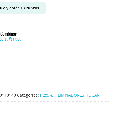
culo y obtén
13
Puntos
o Combinar
cio. Ver aquí
0110140
Categorías:
[ 2x5 € ]
,
LIMPIADORES HOGAR