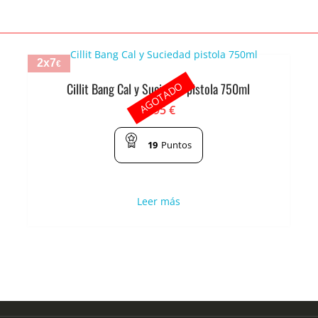
2x7
€
AGOTADO
Cillit Bang Cal y Suciedad pistola 750ml
3.95
€
19
Puntos
Leer más