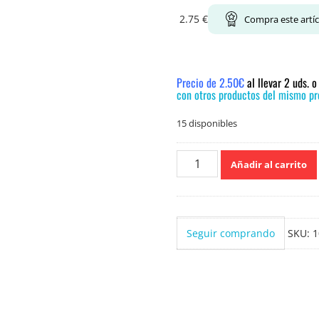
2.75
€
Compra este artí
Precio de 2.50€
al llevar 2 uds. 
con otros productos del mismo pre
15 disponibles
Campos
Añadir al carrito
Eliseos
400ml.
Multiusos
Spray
Seguir comprando
SKU:
1
cantidad