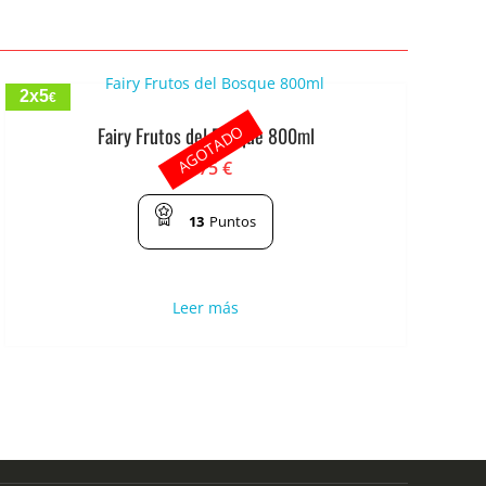
2x5
€
AGOTADO
Fairy Frutos del Bosque 800ml
2.75
€
13
Puntos
Leer más