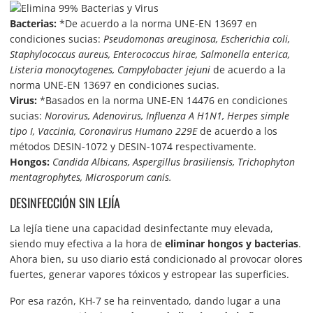
Bacterias:
*De acuerdo a la norma UNE-EN 13697 en
condiciones sucias:
Pseudomonas areuginosa, Escherichia coli,
Staphylococcus aureus, Enterococcus hirae, Salmonella enterica,
Listeria monocytogenes, Campylobacter jejuni
de acuerdo a la
norma UNE-EN 13697 en condiciones sucias.
Virus:
*Basados en la norma UNE-EN 14476 en condiciones
sucias:
Norovirus, Adenovirus, Influenza A H1N1, Herpes simple
tipo I, Vaccinia, Coronavirus Humano 229E
de acuerdo a los
métodos DESIN-1072 y DESIN-1074 respectivamente.
Hongos:
Candida Albicans, Aspergillus brasiliensis, Trichophyton
mentagrophytes, Microsporum canis.
DESINFECCIÓN SIN LEJÍA
La lejía tiene una capacidad desinfectante muy elevada,
siendo muy efectiva a la hora de
eliminar hongos y bacterias
.
Ahora bien, su uso diario está condicionado al provocar olores
fuertes, generar vapores tóxicos y estropear las superficies.
Por esa razón, KH-7 se ha reinventado, dando lugar a una