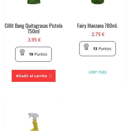
Cillit Bang Quitagrasas Pistola
Fairy Manzana 780ml.
750ml
2.75
€
3.95
€
13
Puntos
19
Puntos
Leer más
Añadir al carrito