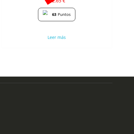
12.65
€
63
Puntos
Leer más