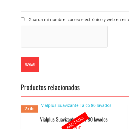
Guarda mi nombre, correo electrónico y web en est
Productos relacionados
2x4
€
AGOTADO
Vialplus Suavizante Talco 80 lavados
2.35
€