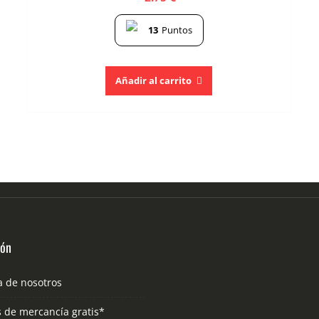
13
Puntos
Añadir al carrito
ión
a de nosotros
s de mercancía gratis*