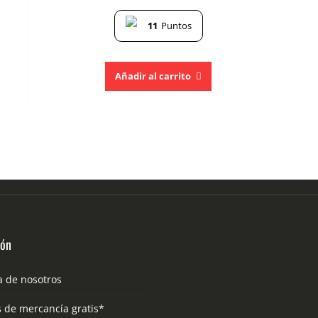
11
Puntos
Añadir al carrito
ión
a de nosotros
s de mercancía gratis*