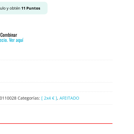
culo y obtén
11
Puntos
o Combinar
cio. Ver aquí
0110028
Categorías:
[ 2x4 € ]
,
AFEITADO