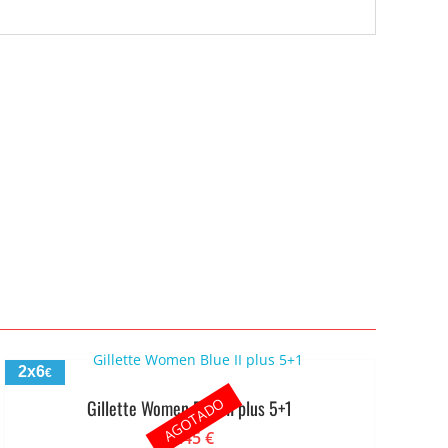
2x6
€
AGOTADO
Gillette Women Blue II plus 5+1
3.45
€