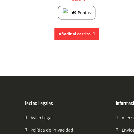
69
Puntos
Añadir al carrito
Textos Legales
Informac
Aviso Legal
Acerc
Política de Privacidad
Envío