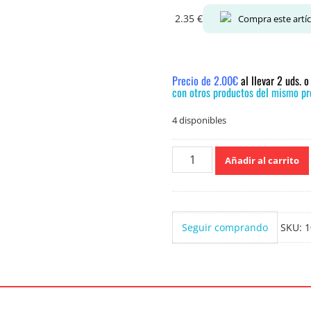
2.35
€
Compra este artí
Precio de 2.00€
al llevar 2 uds. 
con otros productos del mismo pre
4 disponibles
Williams
Añadir al carrito
Espuma
de
Afeitar
Piel
Seguir comprando
SKU:
1
sensible
200ml
cantidad