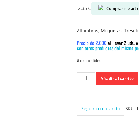
2.35
€
Compra este artí
Alfombras, Moquetas, Tresillo
Precio de 2.00€
al llevar 2 uds. 
con otros productos del mismo pre
8 disponibles
Volvone
Añadir al carrito
Perfumado
750ml.
cantidad
Seguir comprando
SKU:
1