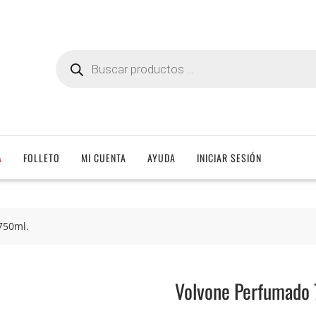
Búsqueda
de
productos
A
FOLLETO
MI CUENTA
AYUDA
INICIAR SESIÓN
750ml.
Volvone Perfumado 