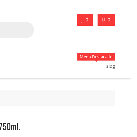
0
0
Menu Destacado
Blog
750ml.