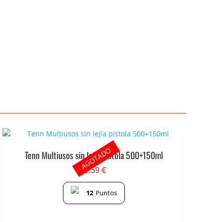
AGOTADO
Tenn Multiusos sin lejía pistola 500+150ml
2.59
€
12
Puntos