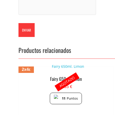
Productos relacionados
2x4
€
AGOTADO
Fairy 650ml. Limon
2.35
€
11
Puntos