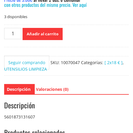
con otros productos del mismo precio. Ver aquí
3 disponibles
Vileda
Añadir al carrito
Cubo
con
escurridor
Superfacil
Seguir comprando
SKU:
10070047
Categorías:
[ 2x18 € ]
,
torsion
UTENSILIOS LIMPIEZA
power
10
Litros
Descripción
Valoraciones (0)
cantidad
Descripción
5601873131607
Productos relacionados