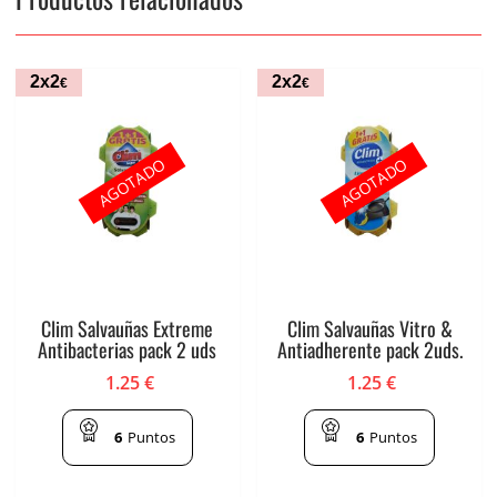
2x2
2x2
€
€
AGOTADO
AGOTADO
Clim Salvauñas Extreme
Clim Salvauñas Vitro &
Antibacterias pack 2 uds
Antiadherente pack 2uds.
1.25
€
1.25
€
6
Puntos
6
Puntos