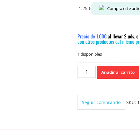
1.25
€
Compra este artí
Precio de 1.00€
al llevar 2 uds. 
con otros productos del mismo pre
1 disponibles
Vileda
Añadir al carrito
Bayeta
3
Unidades
cantidad
Seguir comprando
SKU:
1