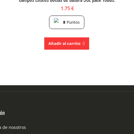
1.75
€
8
Puntos
Añadir al carrito
ión
a de nosotros