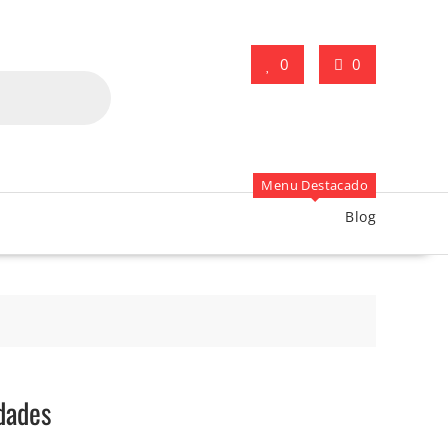
0
0
Menu Destacado
Blog
dades