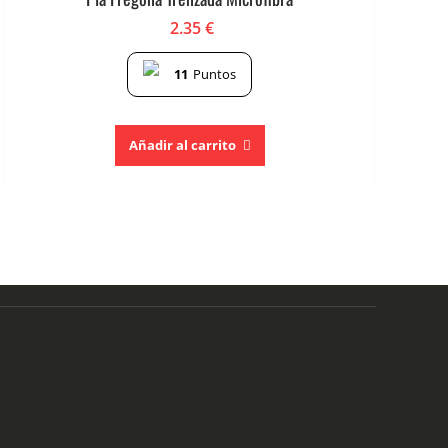
2.35
€
11
Puntos
Añadir al carrito