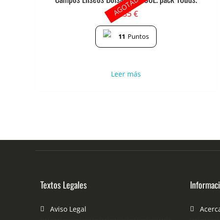
AGOTADO
2.35
€
11
Puntos
Leer más
Textos Legales
Informac
Aviso Legal
Acerc