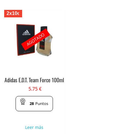
2x10
€
AGOTADO
Adidas E.D.T. Team Force 100ml
5.75
€
28
Puntos
Leer más