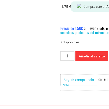
1.75
€
Compra este artí
Precio de 1.50€
al llevar 2 uds. 
con otros productos del mismo pre
7 disponibles
Vialplus
Añadir al carrito
Amoniaco
Perfumado
1.5
L
Seguir comprando
SKU:
1
cantidad
Crear