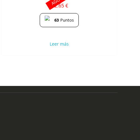
12.65
€
63
Puntos
Leer más