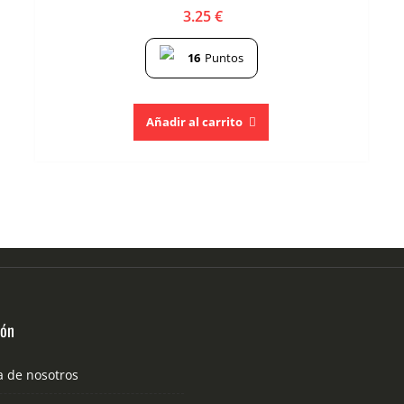
3.25
€
16
Puntos
Añadir al carrito
ión
a de nosotros