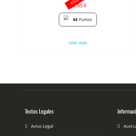
12.65
€
63
Puntos
Leer más
Textos Legales
Informac
Aviso Legal
Acerc