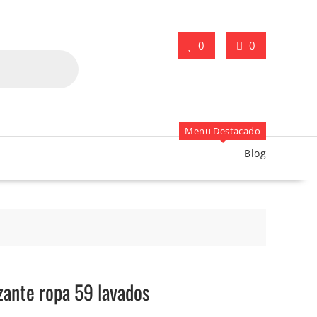
0
0
Menu Destacado
Blog
zante ropa 59 lavados