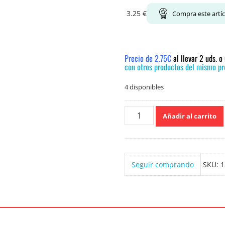
3.25
€
Compra este artí
Precio de 2.75€
al llevar 2 uds. 
con otros productos del mismo pre
4 disponibles
Flor
Añadir al carrito
Oceánico
Suavizante
ropa
59
Seguir comprando
SKU:
1
lavados
cantidad