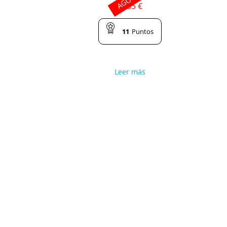
2.35
€
11
Puntos
Leer más