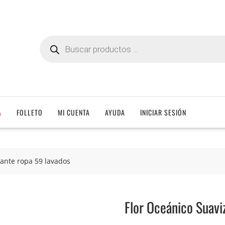
Búsqueda
de
productos
A
FOLLETO
MI CUENTA
AYUDA
INICIAR SESIÓN
zante ropa 59 lavados
Flor Oceánico Suavi