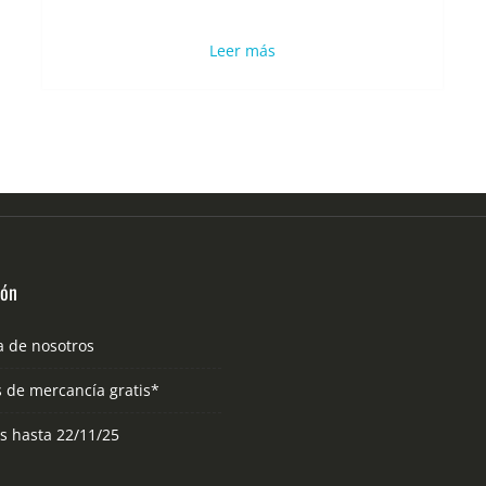
Leer más
ión
a de nosotros
s de mercancía gratis*
as hasta 22/11/25