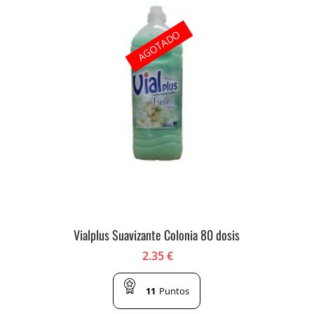
AGOTADO
Vialplus Suavizante Colonia 80 dosis
2.35
€
11
Puntos