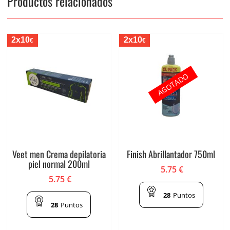
Productos relacionados
2x10
2x10
€
€
AGOTADO
Veet men Crema depilatoria
Finish Abrillantador 750ml
piel normal 200ml
5.75
€
5.75
€
28
Puntos
28
Puntos