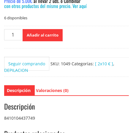
Precio de 5.00€
al llevar 2 uds. o Combinar
con otros productos del mismo precio. Ver aquí
6 disponibles
Veet
Añadir al carrito
200ml.Piel
Normal
Crema
Depilatoria
Seguir comprando
SKU:
1049
Categorías:
[ 2x10 € ]
,
cantidad
DEPILACION
Descripción
Valoraciones (0)
Descripción
8410104437749