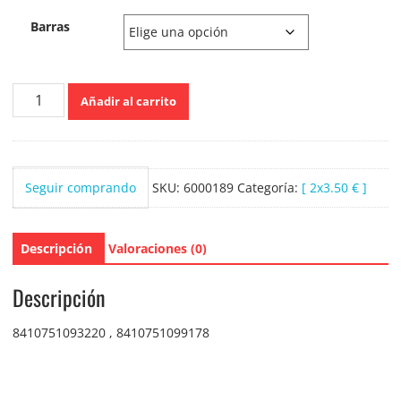
Barras
Tulipan
Añadir al carrito
Negro
Gel
de
baño
Seguir comprando
SKU:
6000189
Categoría:
[ 2x3.50 € ]
Crema
de
Jabon
Descripción
Valoraciones (0)
650ml
cantidad
Descripción
8410751093220 , 8410751099178