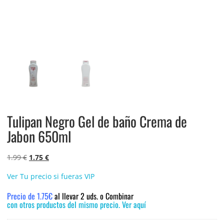
Tulipan Negro Gel de baño Crema de
Jabon 650ml
El
El
1.99
€
1.75
€
precio
precio
Ver Tu precio si fueras VIP
original
actual
era:
es:
Precio de 1.75€
al llevar 2 uds. o Combinar
1.99 €.
1.75 €.
con otros productos del mismo precio. Ver aquí