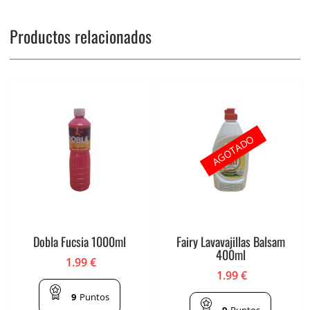
Productos relacionados
AGOTADO
Dobla Fucsia 1000ml
Fairy Lavavajillas Balsam
400ml
1.99
€
1.99
€
9
Puntos