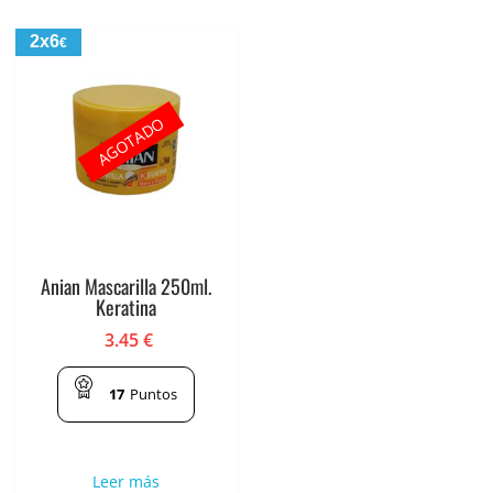
2x6
€
AGOTADO
Anian Mascarilla 250ml.
Keratina
3.45
€
17
Puntos
Leer más