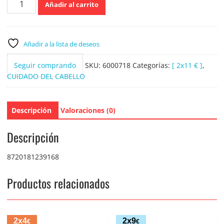
Añadir al carrito
Mascarilla
del
pelo
Hidratante
Añadir a la lista de deseos
con
aceite
Seguir comprando
SKU:
6000718
Categorías:
[ 2x11 € ]
,
de
CUIDADO DEL CABELLO
argán
440ml
cantidad
Descripción
Valoraciones (0)
Descripción
8720181239168
Productos relacionados
2x4
2x9
€
€