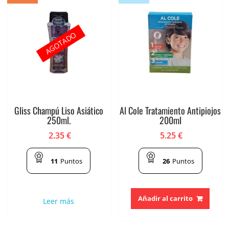
AGOTADO
Gliss Champú Liso Asiático
Al Cole Tratamiento Antipiojos
250ml.
200ml
2.35
€
5.25
€
11
Puntos
26
Puntos
Añadir al carrito
Leer más