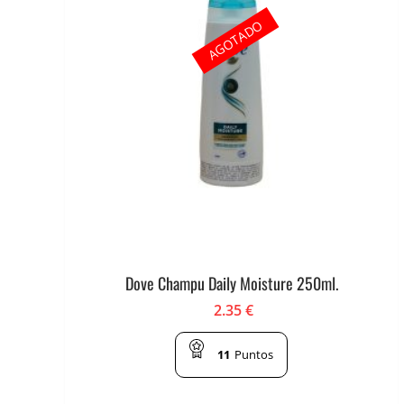
AGOTADO
Dove Champu Daily Moisture 250ml.
2.35
€
11
Puntos