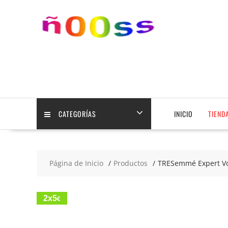
Saltar
contenido
CATEGORÍAS
INICIO
TIEND
Página de Inicio
Productos
TRESemmé Expert Vo
2x5
€