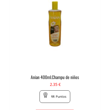
Anian 400ml.Champu de niños
2.35
€
11
Puntos