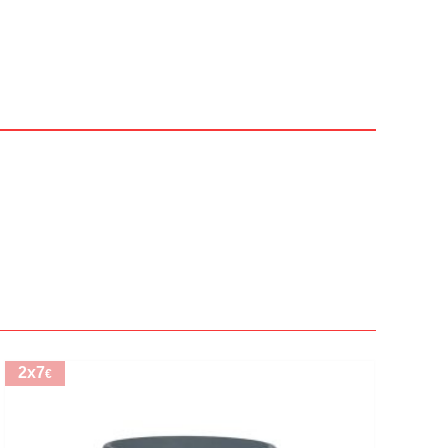
2x7
€