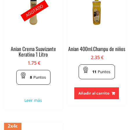
AGOTADO
Anian Crema Suavizante
Anian 400ml.Champu de niños
Keratina 1 Litro
2.35
€
1.75
€
11
Puntos
8
Puntos
Añadir al carrito
Leer más
2x4
€