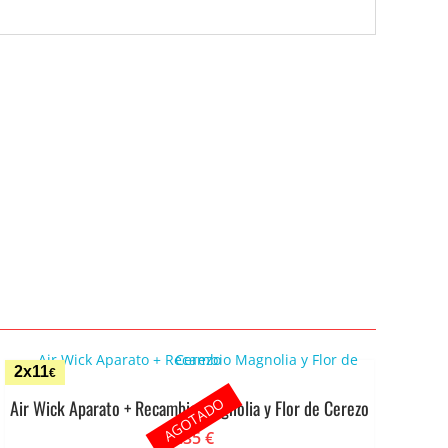
2x11
€
AGOTADO
Air Wick Aparato + Recambio Magnolia y Flor de Cerezo
6.35
€