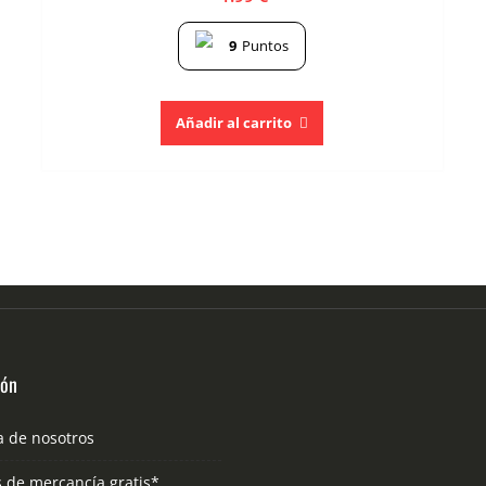
9
Puntos
Añadir al carrito
ión
a de nosotros
s de mercancía gratis*