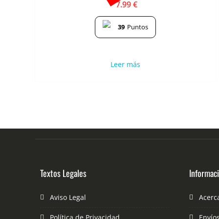
7.99
€
39
Puntos
Leer más
Textos Legales
Informac
Aviso Legal
Acerc
Política de Privacidad
Envío