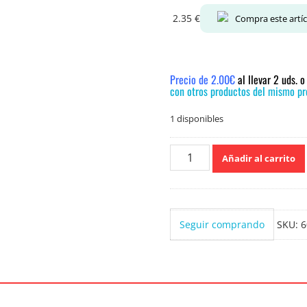
2.35
€
Compra este artí
Precio de 2.00€
al llevar 2 uds. 
con otros productos del mismo pre
1 disponibles
The
Añadir al carrito
Fruit
Company
Ambientador
coches
Seguir comprando
SKU:
6
melón
5
ml.
cantidad