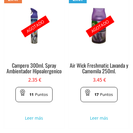
AGOTADO
AGOTADO
Campero 300ml. Spray
Air Wick Freshmatic Lavanda y
Ambientador Hipoalergenico
Camomila 250ml.
2.35
€
3.45
€
11
Puntos
17
Puntos
Leer más
Leer más