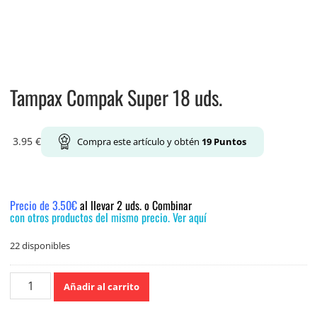
Tampax Compak Super 18 uds.
3.95
€
Compra este artículo y obtén
19
Puntos
Precio de 3.50€
al llevar 2 uds. o Combinar
con otros productos del mismo precio. Ver aquí
22 disponibles
Tampax
Añadir al carrito
Compak
Super