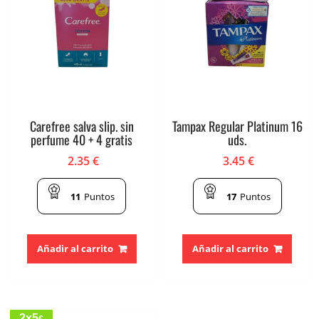
Carefree salva slip. sin
Tampax Regular Platinum 16
perfume 40 + 4 gratis
uds.
2.35
€
3.45
€
11
Puntos
17
Puntos
Añadir al carrito
Añadir al carrito
2x5