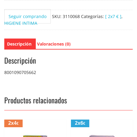
18
uds.
Seguir comprando
SKU:
3110068
Categorías:
[ 2x7 € ]
,
cantidad
HIGIENE INTIMA
Descripción
Valoraciones (0)
Descripción
8001090705662
Productos relacionados
2x4
2x6
€
€