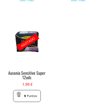
AGOTADO
Ausonia Sensitive Super
12uds
1.99
€
9
Puntos