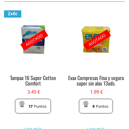
2x6
€
AGOTADO
AGOTADO
Tampax 16 Super Cotton
Evax Compresas Fina y segura
Comfort
super sin alas 13uds.
3.45
€
1.99
€
17
Puntos
9
Puntos
Leer más
Leer más