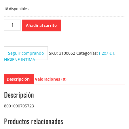
18 disponibles
Tampax
Añadir al carrito
Compak
18
Super
Plus
Seguir comprando
SKU:
3100052
Categorías:
[ 2x7 € ]
,
cantidad
HIGIENE INTIMA
Descripción
Valoraciones (0)
Descripción
8001090705723
Productos relacionados