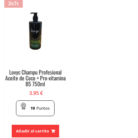
2x7
€
Lovyc Champu Profesional
Aceite de Coco + Pro-vitamina
B5 750ml
3.95
€
19
Puntos
Añadir al carrito