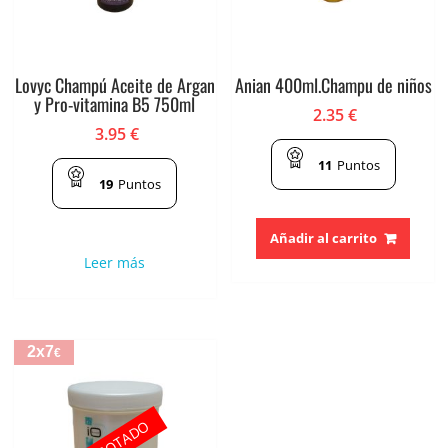
Lovyc Champú Aceite de Argan
Anian 400ml.Champu de niños
y Pro-vitamina B5 750ml
2.35
€
3.95
€
11
Puntos
19
Puntos
Añadir al carrito
Leer más
2x7
€
AGOTADO