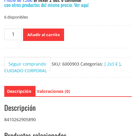
con otros productos del mismo precio. Ver aquí
6 disponibles
Suavipiel
Añadir al carrito
Esponja
de
Baño
peeling
Seguir comprando
SKU:
6000903
Categorías:
[ 2x3 € ]
,
Aloes
CUIDADO CORPORAL
Hipoalergenica
cantidad
Descripción
Valoraciones (0)
Descripción
8410262905890
Productos relacionados