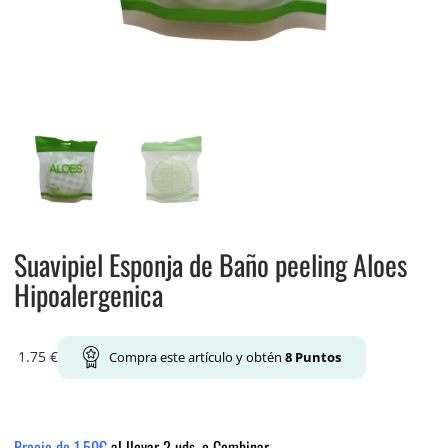
Suavipiel Esponja de Baño peeling Aloes
Hipoalergenica
1.75
€
Compra este artículo y obtén
8
Puntos
Precio de 1.50€
al llevar 2 uds. o Combinar