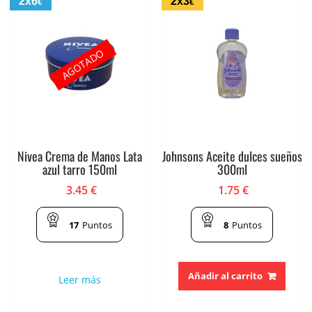
2x6
2x3
€
€
AGOTADO
Nivea Crema de Manos Lata
Johnsons Aceite dulces sueños
azul tarro 150ml
300ml
3.45
€
1.75
€
17
Puntos
8
Puntos
Añadir al carrito
Leer más