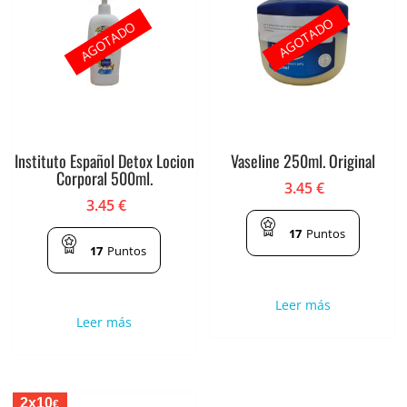
AGOTADO
AGOTADO
Instituto Español Detox Locion
Vaseline 250ml. Original
Corporal 500ml.
3.45
€
3.45
€
17
Puntos
17
Puntos
Leer más
Leer más
2x10
€