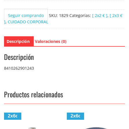
Peeling
Esponja
Seguir comprando
SKU:
1829
Categorías:
[ 2x2 € ]
,
[ 2x3 €
cantidad
]
,
CUIDADO CORPORAL
Descripción
Valoraciones (0)
Descripción
8410262901243
Productos relacionados
2x6
2x6
€
€