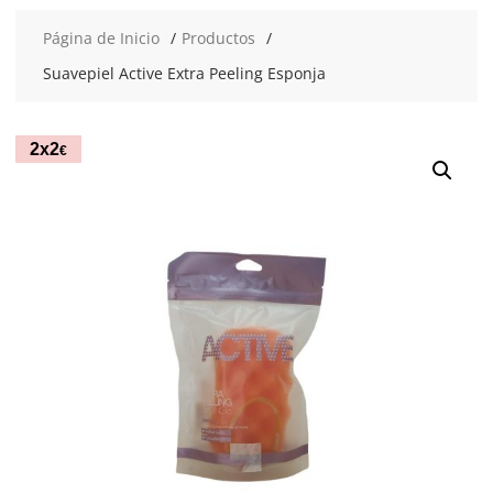
Página de Inicio
Productos
Suavepiel Active Extra Peeling Esponja
2x3
2x2
€
€