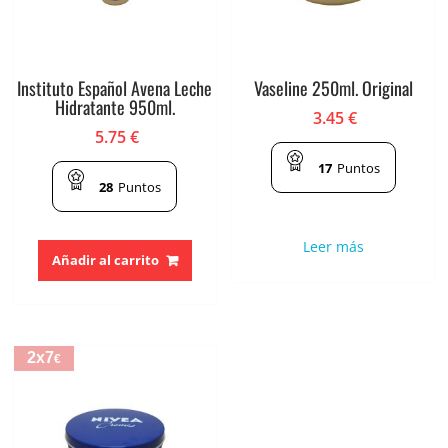
Instituto Español Avena Leche
Vaseline 250ml. Original
Hidratante 950ml.
3.45
€
5.75
€
17
Puntos
28
Puntos
Leer más
Añadir al carrito
2x7
€