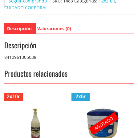
Seguir comprando
SKU:
1483
Categorías:
[ 2x2 € ]
,
CUIDADO CORPORAL
Descripción
Valoraciones (0)
Descripción
8410961305038
Productos relacionados
2x10
2x6
€
€
AGOTADO